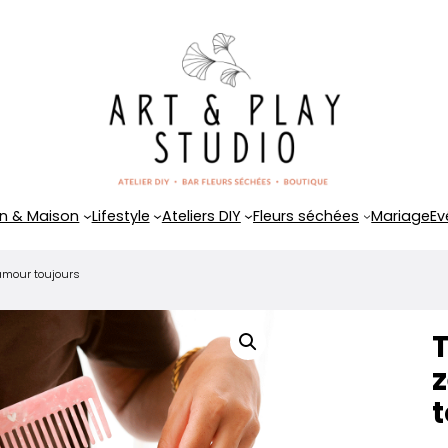
n & Maison
Lifestyle
Ateliers DIY
Fleurs séchées
Mariage
Ev
 amour toujours
T
t