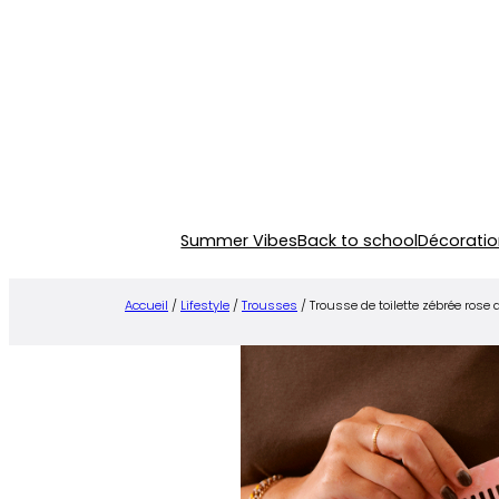
Aller
au
contenu
Summer Vibes
Back to school
Décoratio
Accueil
/
Lifestyle
/
Trousses
/ Trousse de toilette zébrée rose