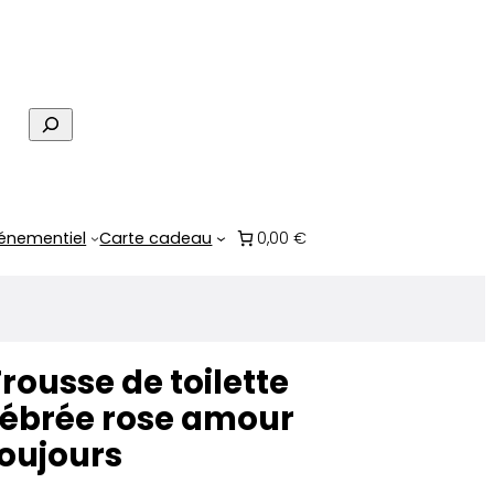
R
e
c
h
e
énementiel
Carte cadeau
0,00 €
r
c
h
e
rousse de toilette
zébrée rose amour
oujours