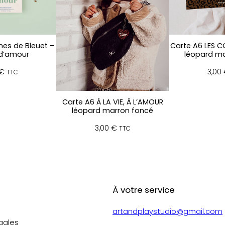
b
r
é
e
r
nes de Bleuet –
Carte A6 LES C
 d’amour
léopard ma
o
s
€
3,00
TTC
e
a
m
Carte A6 À LA VIE, À L’AMOUR
léopard marron foncé
o
u
3,00
€
TTC
r
t
o
u
j
À votre service
o
u
r
artandplaystudio@gmail.com
s
gales