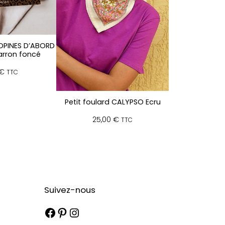
OPINES D’ABORD
rron foncé
€
TTC
Petit foulard CALYPSO Ecru
25,00
€
TTC
Suivez-nous
Facebook
Pinterest
Instagram