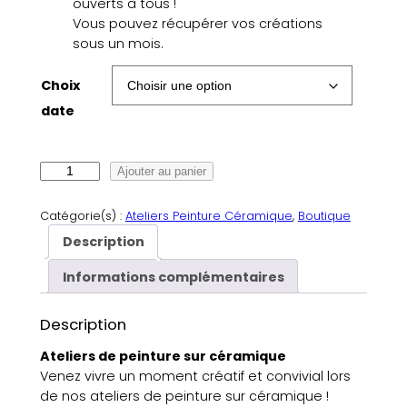
ouverts à tous !
Vous pouvez récupérer vos créations
sous un mois.
Choix
date
q
Ajouter au panier
u
a
Catégorie(s) :
Ateliers Peinture Céramique
, 
Boutique
n
Description
t
i
Informations complémentaires
t
é
Description
d
e
Ateliers de peinture sur céramique
A
Venez vivre un moment créatif et convivial lors
t
de nos ateliers de peinture sur céramique !