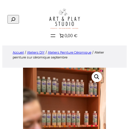
Aller
au
R
contenu
e
c
0,00 €
h
e
r
Accueil
/
Ateliers DIY
/
Ateliers Peinture Céramique
/ Atelier
c
peinture sur céramique septembre
h
e