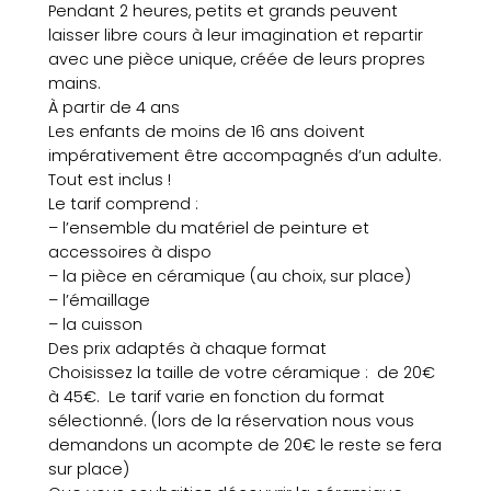
e
Pendant 2 heures, petits et grands peuvent
l
laisser libre cours à leur imagination et repartir
i
avec une pièce unique, créée de leurs propres
e
mains.
r
À partir de 4 ans
p
Les enfants de moins de 16 ans doivent
e
impérativement être accompagnés d’un adulte.
i
Tout est inclus !
n
Le tarif comprend :
t
– l’ensemble du matériel de peinture et
u
accessoires à dispo
r
– la pièce en céramique (au choix, sur place)
e
– l’émaillage
s
– la cuisson
u
Des prix adaptés à chaque format
r
Choisissez la taille de votre céramique : de 20€
c
à 45€. Le tarif varie en fonction du format
é
sélectionné. (lors de la réservation nous vous
r
demandons un acompte de 20€ le reste se fera
a
sur place)
m