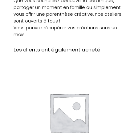
Que vous souhaitiez découvrir la céramique,
i
partager un moment en famille ou simplement
q
vous offrir une parenthèse créative, nos ateliers
u
sont ouverts à tous !
e
Vous pouvez récupérer vos créations sous un
s
mois.
e
p
Les clients ont également acheté
t
e
m
b
r
e