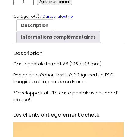
q
Ajouter au panier
u
a
Catégorie(s) :
Cartes
, 
Lifestyle
n
Description
t
i
Informations complémentaires
t
é
Description
d
e
Carte postale format A6 (105 x 148 mm)
C
Papier de création texturé, 300gr, certifié FSC
a
Imaginée et imprimée en France
r
t
*Enveloppe kraft “La carte postale is not dead”
e
incluse!
:
O
Les clients ont également acheté
h
o
u
i