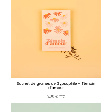
o
h
o
u
i
Sachet de graines de Gypsophile – Témoin
d’amour
3,00
€
TTC