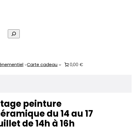
R
e
c
h
e
énementiel
Carte cadeau
0,00 €
r
c
h
e
tage peinture
éramique du 14 au 17
uillet de 14h à 16h