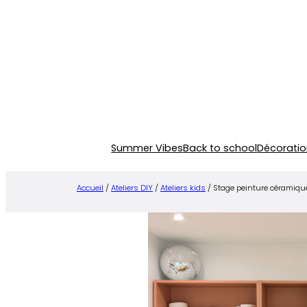
Aller
au
contenu
Summer Vibes
Back to school
Décoratio
Accueil
/
Ateliers DIY
/
Ateliers kids
/ Stage peinture céramique 