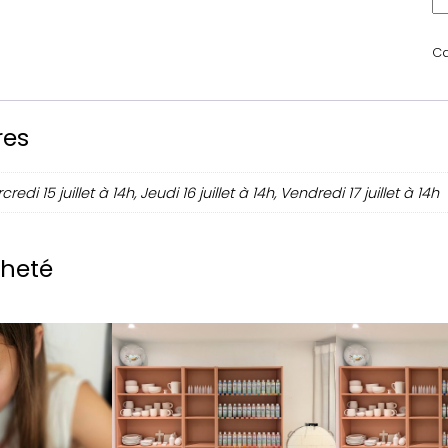
q
u
a
Ca
n
t
i
res
t
é
d
credi 15 juillet à 14h, Jeudi 16 juillet à 14h, Vendredi 17 juillet à 14h
e
S
t
cheté
a
g
e
p
e
i
n
t
u