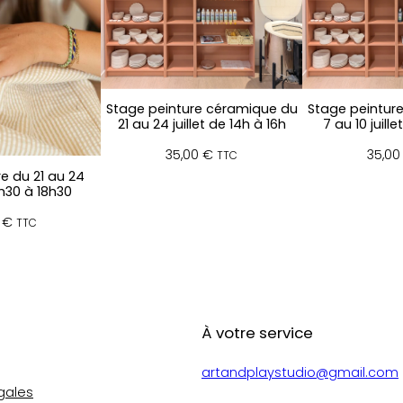
r
e
c
é
r
Stage peinture céramique du
Stage peintur
a
21 au 24 juillet de 14h à 16h
7 au 10 juille
m
i
35,00
€
35,0
TTC
q
e du 21 au 24
6h30 à 18h30
u
e
0
€
TTC
d
u
1
4
a
À votre service
u
1
7
artandplaystudio@gmail.com
j
gales